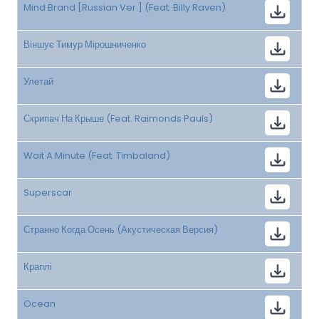
Mind Brand [Russian Ver.] (Feat. Billy Raven)
Віншує Тимур Мірошниченко
Улетай
Скрипач На Крыше (Feat. Raimonds Pauls)
Wait A Minute (Feat. Timbaland)
Superscar
Странно Когда Осень (Акустическая Версия)
Краплі
Ocean