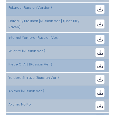
Fukurou (Russian Version)
Hated By Life Itself [Russian Ver.] (Feat. Billy
Raven)
Internet Yamero (Russian Ver.)
Wildfire (Russian Ver.)
Piece Of Art (Russian Ver.)
Yoidore Shirazu (Russian Ver.)
Animal (Russian Ver.)
Akuma No Ko