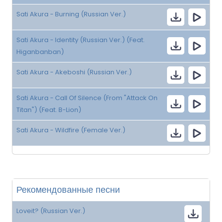
Sati Akura - Burning (Russian Ver.)
Sati Akura - Identity (Russian Ver.) (Feat.
Higanbanban)
Sati Akura - Akeboshi (Russian Ver.)
Sati Akura - Call Of Silence (From "Attack On
Titan") (Feat. B-Lion)
Sati Akura - Wildfire (Female Ver.)
Рекомендованные песни
Loveit? (Russian Ver.)