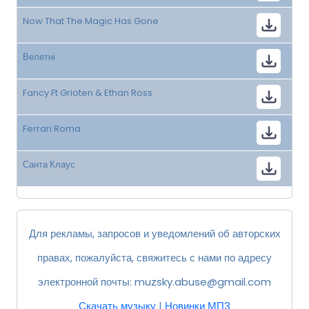
Now That The Magic Has Gone
Велетні
Fancy Ft Grioten & Ethan Ross
Ferrari Roma
Санта Клаус
Для рекламы, запросов и уведомлений об авторских
правах, пожалуйста, свяжитесь с нами по адресу
электронной почты:
muzsky.abuse@gmail.com
Скачать музыку
|
Новинки МП3