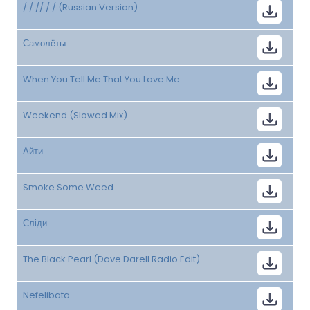
/ / // / / (Russian Version)
Самолёты
When You Tell Me That You Love Me
Weekend (Slowed Mix)
Айти
Smoke Some Weed
Сліди
The Black Pearl (Dave Darell Radio Edit)
Nefelibata