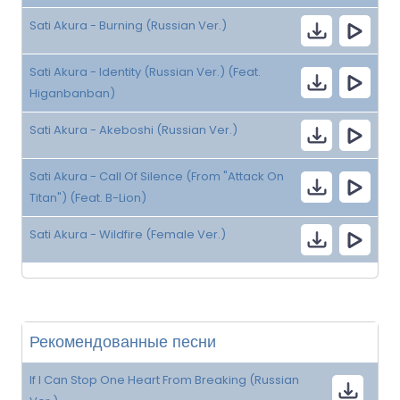
Sati Akura - Burning (Russian Ver.)
Sati Akura - Identity (Russian Ver.) (Feat.
Higanbanban)
Sati Akura - Akeboshi (Russian Ver.)
Sati Akura - Call Of Silence (From "Attack On
Titan") (Feat. B-Lion)
Sati Akura - Wildfire (Female Ver.)
Рекомендованные песни
If I Can Stop One Heart From Breaking (Russian