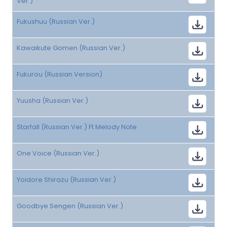
Ver.)
Fukushuu (Russian Ver.)
Kawaikute Gomen (Russian Ver.)
Fukurou (Russian Version)
Yuusha (Russian Ver.)
Starfall (Russian Ver.) Ft Melody Note
One Voice (Russian Ver.)
Yoidore Shirazu (Russian Ver.)
Goodbye Sengen (Russian Ver.)