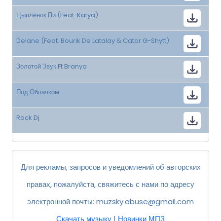
Цыплёнок Пи (Feat. Katya)
Delane (Feat. Bourik De Latalay & Cator G-Shytt)
Золотой Звук Ft Branya
Под Облачком
Rock Dj
Для рекламы, запросов и уведомлений об авторских
правах, пожалуйста, свяжитесь с нами по адресу
электронной почты:
muzsky.abuse@gmail.com
Скачать музыку
|
Новинки МП3